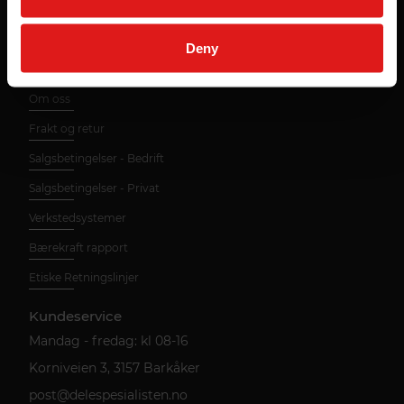
Deny
Nyttig informasjon
Om oss
Frakt og retur
Salgsbetingelser - Bedrift
Salgsbetingelser - Privat
Verkstedsystemer
Bærekraft rapport
Etiske Retningslinjer
Kundeservice
Mandag - fredag: kl 08-16
Korniveien 3, 3157 Barkåker
post@delespesialisten.no