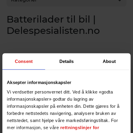
Batterilader til bil |
Delespesialisten.no
Consent
Details
About
30%
Aksepter informasjonskapsler
Vi verdsetter personvernet ditt. Ved å klikke «godta
informasjonskapsler» godtar du lagring av
informasjonskapsler på enheten din. Dette gjøres for å
forbedre nettstedets navigering, analysere bruken av
Osram batterilader 8A, 12V/24V
nettstedet, samt hjelpe våre markedsføringstiltak. For
mer informasjon, se våre
rettningslinjer for
Osram Batterycharge 908 er en svært avansert lader,