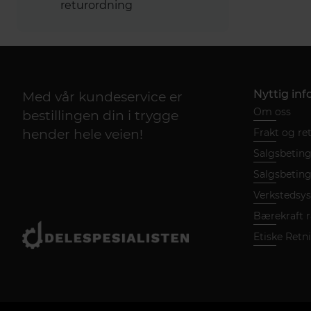
returordning
Nyttig in
Med vår kundeservice er
Om oss
bestillingen din i trygge
hender hele veien!
Frakt og re
Salgsbetinge
Salgsbetinge
Verkstedsy
Bærekraft 
Etiske Retni