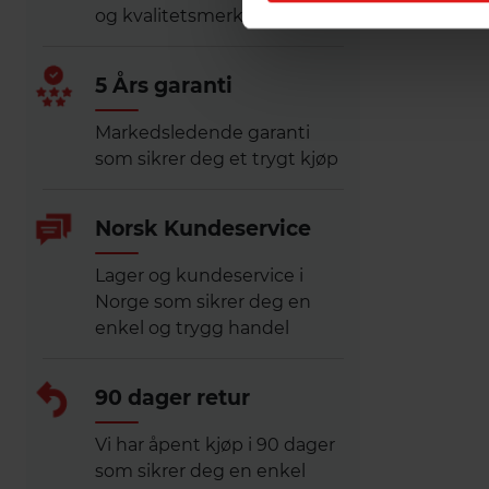
og kvalitetsmerker
5 Års garanti
Markedsledende garanti
som sikrer deg et trygt kjøp
Norsk Kundeservice
Lager og kundeservice i
Norge som sikrer deg en
enkel og trygg handel
90 dager retur
Vi har åpent kjøp i 90 dager
som sikrer deg en enkel