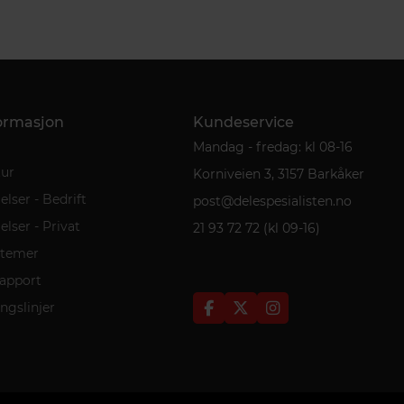
formasjon
Kundeservice
Mandag - fredag: kl 08-16
tur
Korniveien 3, 3157 Barkåker
lser - Bedrift
post@delespesialisten.no
lser - Privat
21 93 72 72 (kl 09-16)
stemer
rapport
ngslinjer