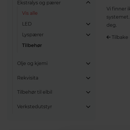
Ekstralys og pærer
Vi finner
Vis alle
systemet.
LED
deg.
Lyspærer
Vis alle
Tilbake
Tilbehør
Ledbarer
Vis alle
Halogenpærer
Olje og kjemi
Xenonpærer
Vis alle
Rekvisita
AdBlue og Eolyse-væske
Vis alle
Tilbehør til elbil
Diverse væsker og
Batteriladere
smøremidler
Vis alle
Verkstedutstyr
DAB-Adaptere og antenner
Frostvæske
Vis alle
Ladekabel
Vis alle
Drivstoffkanner
Gass til AC
Bremsevæske
Tilbehør/utstyr
Div. verkstedutstyr