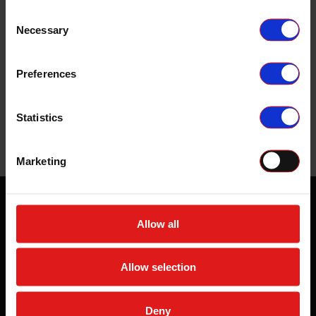
Consent
90 dager retur
3 mnd åpent kjøp
Rask levering
Necessary
Selection
Preferences
Spesifikasjoner
Verktøysett for demontering av f.eks interiør eller
pyntelister.
Statistics
Komplett sett med 11 forskjellige deler.
Marketing
Med vår kundeservice er bestillingen din i trygge
hender hele veien!
Allow all
Allow selection
Nyttig informasjon
Om oss
Deny