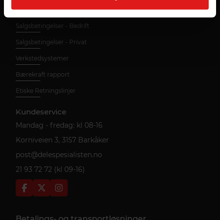
Frakt og retur
Salgsbetingelser - Bedrift
Salgsbetingelser - Privat
Verkstedsystemer
Bærekraft rapport
Etiske Retningslinjer
Kundeservice
Mandag - fredag: kl 08-16
Korniveien 3, 3157 Barkåker
post@delespesialisten.no
21 93 72 72 (kl 09-16)
Betalings- og transportløsninger