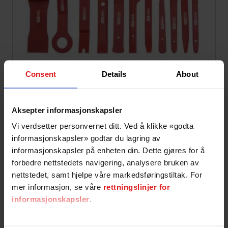
Consent
Details
About
Pris:
489,-
734,-
Ink mva
Aksepter informasjonskapsler
Klar fredag 14. august
På partnerlager i Norge - inne hos oss over natten
Vi verdsetter personvernet ditt. Ved å klikke «godta
Alle leveringstider er ESTIMERT med utgangspunkt i sentrale og
informasjonskapsler» godtar du lagring av
mellomsentrale områder.
informasjonskapsler på enheten din. Dette gjøres for å
forbedre nettstedets navigering, analysere bruken av
Part number:
911.8205
nettstedet, samt hjelpe våre markedsføringstiltak. For
mer informasjon, se våre
rettningslinjer for
Legg i handlekurv
informasjonskapsler
.