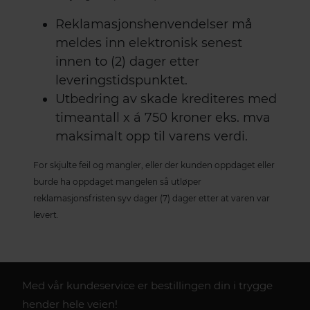
Reklamasjonshenvendelser må
meldes inn elektronisk senest
innen to (2) dager etter
leveringstidspunktet.
Utbedring av skade krediteres med
timeantall x á 750 kroner eks. mva
maksimalt opp til varens verdi.
For skjulte feil og mangler, eller der kunden oppdaget eller
burde ha oppdaget mangelen så utløper
reklamasjonsfristen syv dager (7) dager etter at varen var
levert.
Med vår kundeservice er bestillingen din i trygge
hender hele veien!