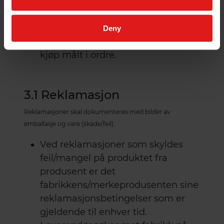
katalogen.
Leverandøren forbeholder seg
retten til å kreve et returgebyr ved
Deny
returer som overgår 10% av årlig
kjøp målt i ordre.
3.1 Reklamasjon
Reklamasjoner skal dokumenteres med bilder av
emballasje og vare (skade/feil).
Ved reklamasjoner som skyldes
feil/mangel på produktet fra
produsent er det
fabrikkens/merkeprodusenten sine
reklamasjonsbetingelser som er
gjeldende til enhver tid.