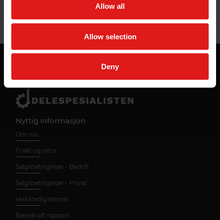
Allow all
Er mer lettflytende enn vanlige bremsevæsker
Allow selection
Med vår kundeservice er bestillingen din i trygge
Deny
hender hele veien!
Nyttig informasjon
Om oss
Frakt og retur
Salgsbetingelser - Bedrift
Salgsbetingelser - Privat
Verkstedsystemer
Bærekraft rapport