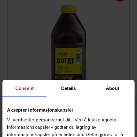
Consent
Details
About
Aksepter informasjonskapsler
Vi verdsetter personvernet ditt. Ved å klikke «godta
Pris:
99,-
148,-
Ink mva
informasjonskapsler» godtar du lagring av
informasjonskapsler på enheten din. Dette gjøres for å
Klar onsdag 12. august