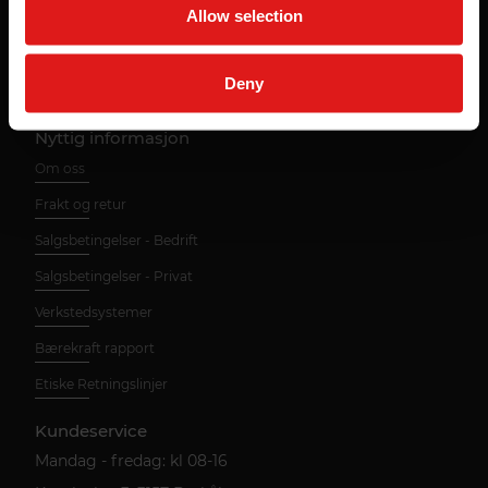
Med vår kundeservice er bestillingen din i trygge
Allow selection
hender hele veien!
Deny
Nyttig informasjon
Om oss
Frakt og retur
Salgsbetingelser - Bedrift
Salgsbetingelser - Privat
Verkstedsystemer
Bærekraft rapport
Etiske Retningslinjer
Kundeservice
Mandag - fredag: kl 08-16