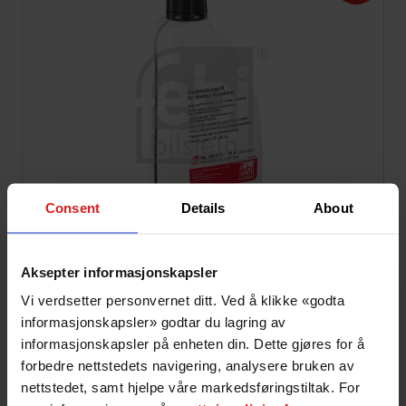
Consent
Details
About
Aksepter informasjonskapsler
Pris:
428,-
642,-
Ink mva
Vi verdsetter personvernet ditt. Ved å klikke «godta
Klar onsdag 12. august
informasjonskapsler» godtar du lagring av
På vårt lager på Barkåker
informasjonskapsler på enheten din. Dette gjøres for å
Alle leveringstider er ESTIMERT med utgangspunkt i sentrale og
forbedre nettstedets navigering, analysere bruken av
mellomsentrale områder.
nettstedet, samt hjelpe våre markedsføringstiltak. For