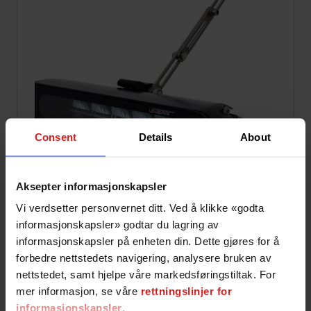
Consent
Details
About
Aksepter informasjonskapsler
Pris:
180,-
270,-
Ink mva
Vi verdsetter personvernet ditt. Ved å klikke «godta
Klar fredag 14. august
informasjonskapsler» godtar du lagring av
På partnerlager i Norge - inne hos oss over natten
informasjonskapsler på enheten din. Dette gjøres for å
Alle leveringstider er ESTIMERT med utgangspunkt i sentrale og
forbedre nettstedets navigering, analysere bruken av
mellomsentrale områder.
nettstedet, samt hjelpe våre markedsføringstiltak. For
mer informasjon, se våre
rettningslinjer for
Part number:
_1128K
informasjonskapsler
.