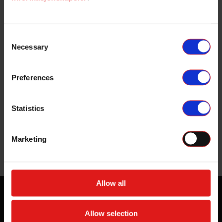
Legg i handlekurv
Consent
Necessary
Selection
90 dager retur
3 mnd åpent kjøp
Rask levering
Preferences
Spesifikasjoner
Statistics
Støttestag som er laget spesielt for Lazer Linear
ekstralys. Staget passer i ferdige fester på hele
Linear serien.
Marketing
Allow all
Med vår kundeservice er bestillingen din i trygge
hender hele veien!
Allow selection