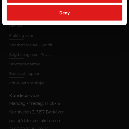
Deny
Nyttig informasjon
Om oss
Frakt og retur
Salgsbetingelser - Bedrift
Salgsbetingelser - Privat
Verkstedsystemer
Bærekraft rapport
Etiske Retningslinjer
Kundeservice
Mandag - fredag: kl 08-16
Korniveien 3, 3157 Barkåker
post@delespesialisten.no