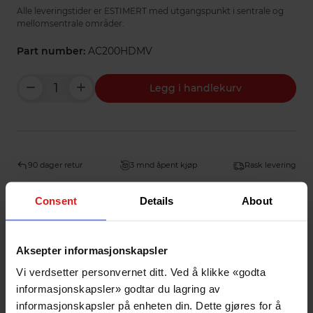
Alle leveringstider er ESTIMERT med utgangspunkt i sentrale og
mellomsentrale områder.
Part number:
AC200HDMV
Legg i handlekurv
90 dager retur
3 mnd åpent kjøp
Rask levering
Consent
Details
About
Spesifikasjoner
NB! - Denne kan ikke sendes med standard frakt
utenom faste/lokale ruter. Kan hentes fraktfritt
Aksepter informasjonskapsler
på Barkåker.
Vi verdsetter personvernet ditt. Ved å klikke «godta
FRAKT TILKOMMER, TA KONTAKT FOR PRIS.
informasjonskapsler» godtar du lagring av
Produkttype:
informasjonskapsler på enheten din. Dette gjøres for å