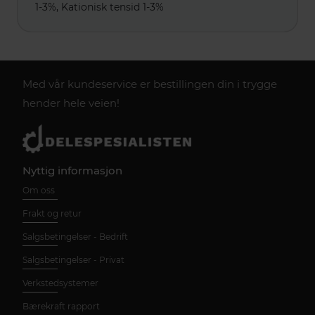
1-3%, Kationisk tensid 1-3%
Med vår kundeservice er bestillingen din i trygge
hender hele veien!
Nyttig informasjon
Om oss
Frakt og retur
Salgsbetingelser - Bedrift
Salgsbetingelser - Privat
Verkstedsystemer
Bærekraft rapport