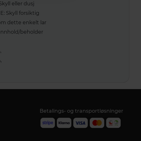
kyll eller dusj
Skyll forsiktig
om dette enkelt lar
1 Innhold/beholder
,
,
Betalings- og transportløsninger