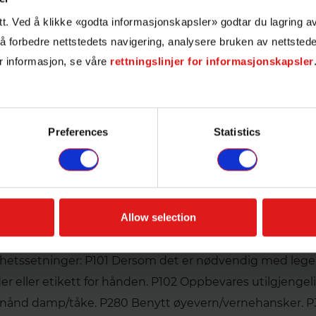
itt. Ved å klikke «godta informasjonskapsler» godtar du lagring 
nvisning:
 å forbedre nettstedets navigering, analysere bruken av nettstede
 utblandet i gulvvaskemaskin. Kan og påføres gulvflat
r informasjon, se våre
rettningslinjer for informasjonskapsler
 opp.
ng:
Preferences
Statistics
andes 3-5%, avhengig av smussforhold.
e påføres varme overflater, avkjøl eventuelt lakk med kald
duktet virke, men ikke tørke inn.
Allow selection
tninger: H314 Gir alvorlige etseskader på hud og øyne.
hetssetninger: P101 Dersom det er nødvendig med lege
er eller etikett for hånden. P102 Oppbevares utilgjengel
nnånd damp/tåke. P280 Benytt øyevern/vernehansker. 