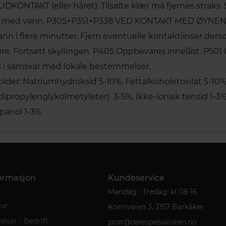
KONTAKT (eller håret): Tilsølte klær må fjernes straks. S
med vann. P305+P351+P338 VED KONTAKT MED ØYNENE: 
nn i flere minutter. Fjern eventuelle kontaktlinser ders
øre. Fortsett skyllingen. P405 Oppbevares innelåst. P50
s i samsvar med lokale bestemmelser.
lder: Natriumhydroksid 5-10%, Fettalkoholetoxilat 5-10%
ipropylenglykolmetyleter) 3-5%, Ikke-ionisk tensid 1-3%
panol 1-3%
formasjon
Kundeservice
Mandag - fredag: kl 08-16
tur
Korniveien 3, 3157 Barkåker
lser - Bedrift
post@delespesialisten.no