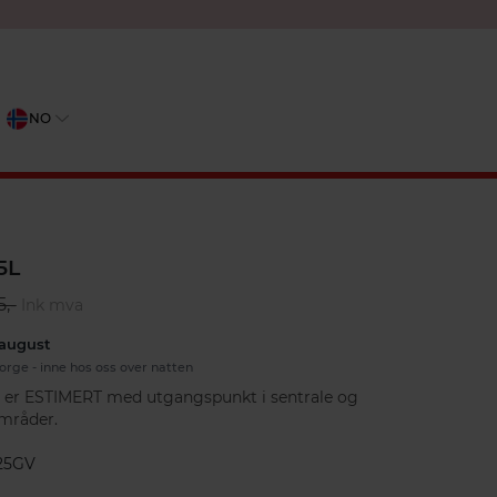
NO
5L
5,-
Ink mva
 august
orge - inne hos oss over natten
er er ESTIMERT med utgangspunkt i sentrale og
mråder.
25GV