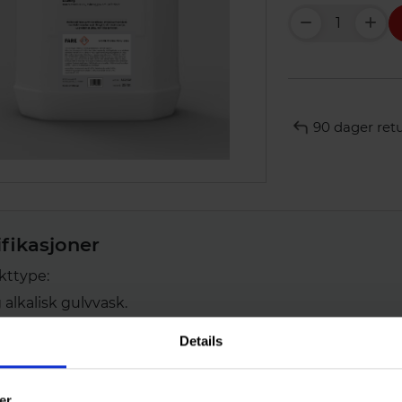
90 dager ret
ifikasjoner
kttype:
 alkalisk gulvvask.
Details
område:
ummende alkalisk vaskemiddel for verkstedgulv. Løsner 
er