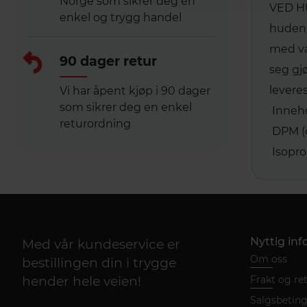
Norge som sikrer deg en
VED HUD
enkel og trygg handel
huden 
med va
90 dager retur
seg gj
levere
Vi har åpent kjøp i 90 dager
som sikrer deg en enkel
Inneho
returordning
DPM (d
Isopro
Nyttig in
Med vår kundeservice er
Om oss
bestillingen din i trygge
hender hele veien!
Frakt og re
Salgsbetinge