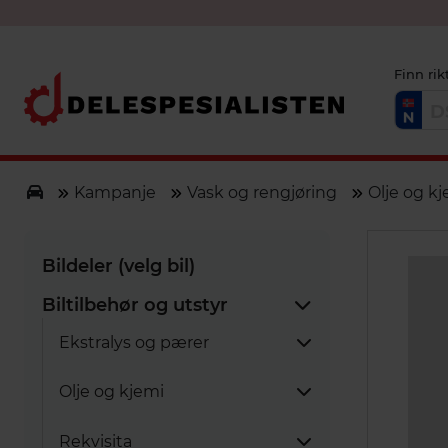
Finn rik
Kampanje
Vask og rengjøring
Olje og k
Bildeler (velg bil)
Biltilbehør og utstyr
Ekstralys og pærer
Vis alle
Olje og kjemi
LED
Vis alle
Rekvisita