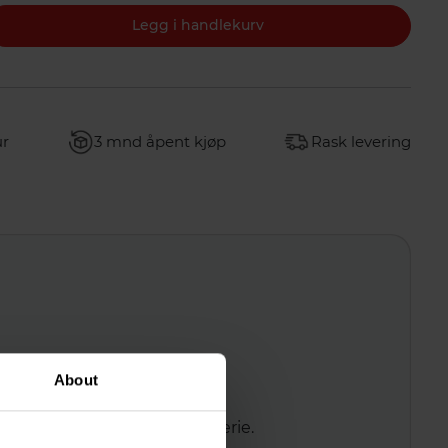
Legg i handlekurv
ur
3 mnd åpent kjøp
Rask levering
About
effektivt opp organisk materie.