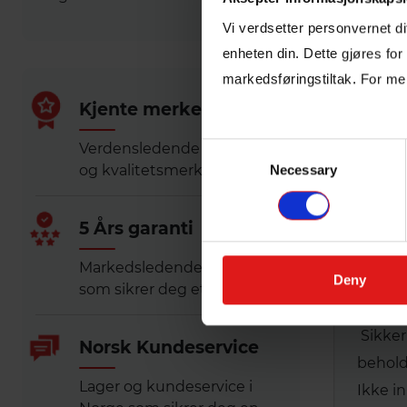
Vi verdsetter personvernet d
Proff- og anleggsvask
Bruksa
enheten din. Dette gjøres for
Brukes
markedsføringstiltak. For me
tørkes
Kjente merker
Doseri
Verdensledende merkevarer
Consent
og kvalitetsmerker
Necessary
Selection
Kan bl
5 Års garanti
Må ikk
La pro
Markedsledende garanti
Deny
som sikrer deg et trygt kjøp
Farese
Sikker
Norsk Kundeservice
behold
Lager og kundeservice i
Ikke i