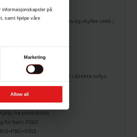
av informasjonskapsler på
t, samt hjelpe våre
er med pumpekanne. Skrubbes og skylles vekk /
.
Marketing
t vann før vask. Unngå bruk i direkte sollys.
Allow all
hjelp, ha produktets
ig for barn. P260
P303+P361+P353