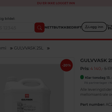
DU ER IKKE LOGGET INN
tig bildel:
Logg inn
NETTBUTIKK
BEDRIFT
jemi
GULVVASK 25L
GULVVASK 2
-20%
Pris:
4 140,-
5 17
Klar torsdag 13.
På partnerlager i N
Alle leveringstid
mellomsentrale o
Part number:
AC