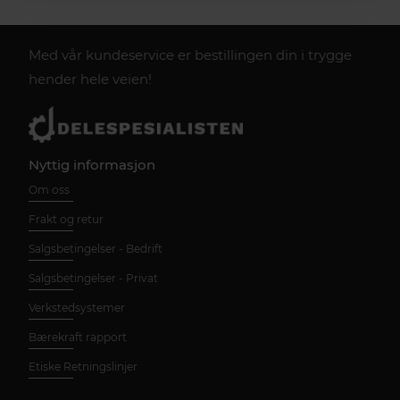
Med vår kundeservice er bestillingen din i trygge
hender hele veien!
Nyttig informasjon
Om oss
Frakt og retur
Salgsbetingelser - Bedrift
Salgsbetingelser - Privat
Verkstedsystemer
Bærekraft rapport
Etiske Retningslinjer