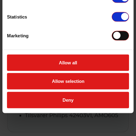
Tekniske data
Spenning: 85V
Lysstyrke: 35W
Statistics
Samme lyspære brukes både for
12- og 24V kjøretøy
Marketing
4 års garanti (NB! gjelder ikke
yrkeskjøretøy)
Type: Original Line (OEM)
Allow all
Lystemperatur: 4150K
ECE: D3S
Allow selection
Sokkel: PK32d-5
Leveres enkeltvis i pappeske
Forpakningsantall: 4 stk
Deny
Mål (se tegning): d=9mm, l=80mm
Tilsvarer Philips 42403VI, AMO605