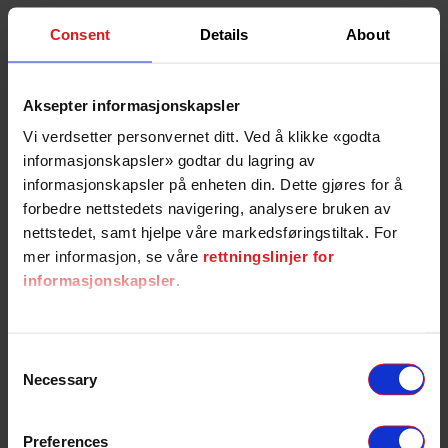
Alle leveringstider er ESTIMERT med utgangspunkt i sentrale og
Consent
Details
About
mellomsentrale områder.
Part number:
66340
Aksepter informasjonskapsler
Legg i handlekurv
Vi verdsetter personvernet ditt. Ved å klikke «godta
informasjonskapsler» godtar du lagring av
informasjonskapsler på enheten din. Dette gjøres for å
forbedre nettstedets navigering, analysere bruken av
nettstedet, samt hjelpe våre markedsføringstiltak. For
90 dager retur
3 mnd åpent kjøp
Rask levering
mer informasjon, se våre
rettningslinjer for
informasjonskapsler
.
Spesifikasjoner
Osram XENARC®Original Line Xenon lyspære i
pålitelig OEM kvalitet og 4 års
Consent
garanti (NB! Gjelder ikke yrkeskjøretøy). Stor
Necessary
Selection
nøyaktighet i produksjon gir riktig lysbilde, god
lyseffekt og lang levetid.
Preferences