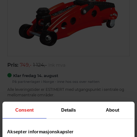
Pris:
749,-
1 124,-
Ink mva
Klar fredag 14. august
På partnerlager i Norge - inne hos oss over natten
Alle leveringstider er ESTIMERT med utgangspunkt i sentrale og
mellomsentrale områder.
Part number:
950040
Consent
Details
About
Legg i handlekurv
Aksepter informasjonskapsler