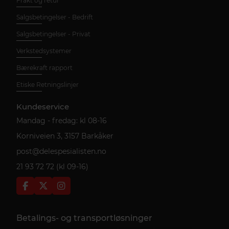
Frakt og retur
Salgsbetingelser - Bedrift
Salgsbetingelser - Privat
Verkstedsystemer
Bærekraft rapport
Etiske Retningslinjer
Kundeservice
Mandag - fredag: kl 08-16
Korniveien 3, 3157 Barkåker
post@delespesialisten.no
21 93 72 72 (kl 09-16)
Betalings- og transportløsninger