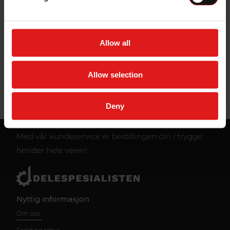
- Lett å manøvrere –
Utstyrt med svingbare hjul
for enkel plassering.
Spesifikasjoner:
- Maks løftehøyde: 350 mm
Allow all
- Laveste løftehøyde: 85 mm
- Vekt: 9 kg
Bruk denne garasjejekken for å gjøre dekkskift og
Allow selection
servicearbeid enkelt og sikkert!
Deny
Med vår kundeservice er bestillingen din i trygge
hender hele veien!
Nyttig informasjon
Om oss