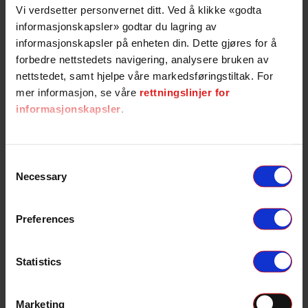
Vi verdsetter personvernet ditt. Ved å klikke «godta
informasjonskapsler» godtar du lagring av
informasjonskapsler på enheten din. Dette gjøres for å
90 dager retur
3 mnd åpent kjøp
Rask levering
forbedre nettstedets navigering, analysere bruken av
nettstedet, samt hjelpe våre markedsføringstiltak. For
mer informasjon, se våre
rettningslinjer for
Spesifikasjoner
informasjonskapsler
.
Løft bilen trygt og enkelt med denne
garasjejekken på 2 tonn!
Denne kompakte og robuste biljekken er perfekt
for både hjemmebruk og verksteder. Med en
Consent
løftekapasitet på 2 tonn og lav profil kan den
Necessary
Selection
brukes til de fleste personbiler. Garasjejekken har
en solid stålkonstruksjon, ergonomisk håndtak
og hjul for enkel manøvrering.
Preferences
Fordeler med denne garasjejekken:
- Høy kapasitet –
Løfter opptil 2 tonn, ideell for
personbiler.
Statistics
- Kompakt og lett –
Perfekt som en biljekk for
hjemmebruk.
- Sikker og stabil –
Solid konstruksjon for trygg
Marketing
bruk.